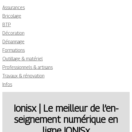
Assurances
Bricolage
BTP
Décoration
Dépannage
Formations
Outillage & matériel
Professionnels & artisans
Travaux & rénovation
Infos
Ionisx | Le meilleur de l’en­
seig­ne­ment numérique en
ligne IONISx